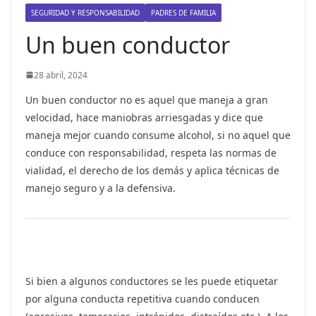
r
SEGURIDAD Y RESPONSABILIDAD
PADRES DE FAMILIA
i
Un buen conductor
d
a
28 abril, 2024
d
Un buen conductor no es aquel que maneja a gran
V
velocidad, hace maniobras arriesgadas y dice que
i
maneja mejor cuando consume alcohol, si no aquel que
a
conduce con responsabilidad, respeta las normas de
l
vialidad, el derecho de los demás y aplica técnicas de
manejo seguro y a la defensiva.
p
a
r
a
t
Si bien a algunos conductores se les puede etiquetar
o
por alguna conducta repetitiva cuando conducen
d