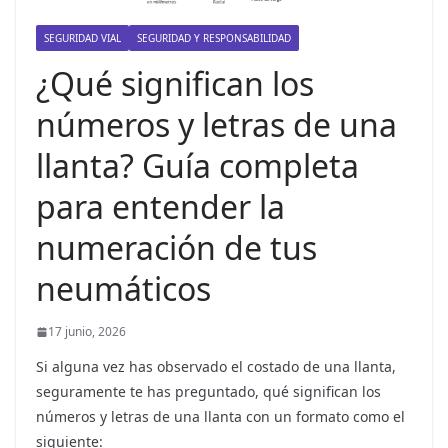
r
SEGURIDAD VIAL
SEGURIDAD Y RESPONSABILIDAD
i
d
¿Qué significan los
a
números y letras de una
d
llanta? Guía completa
V
i
para entender la
a
numeración de tus
l
p
neumáticos
a
r
17 junio, 2026
a
Si alguna vez has observado el costado de una llanta,
t
seguramente te has preguntado, qué significan los
o
números y letras de una llanta con un formato como el
d
siguiente: