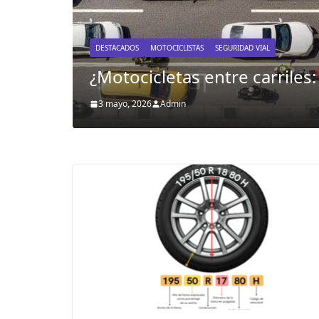
DESTACADOS
MOTOCICLISTAS
SEGURIDAD VIAL
l?
¿Motocicletas entre carriles:
3 mayo, 2026
Admin