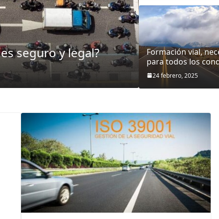
r
i
DESTACADOS
MOTOCICLI
d
a
 es seguro y legal?
¿Motocicleta
Formación vial, nec
para todos los con
d
3 mayo, 2026
Admin
V
24 febrero, 2025
i
a
l
p
a
r
a
t
o
d