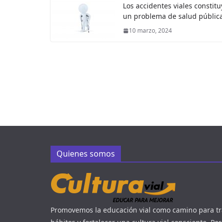
Los accidentes viales constit
un problema de salud públic
10 marzo, 2024
Quienes somos
Promovemos la educación vial como camino para t