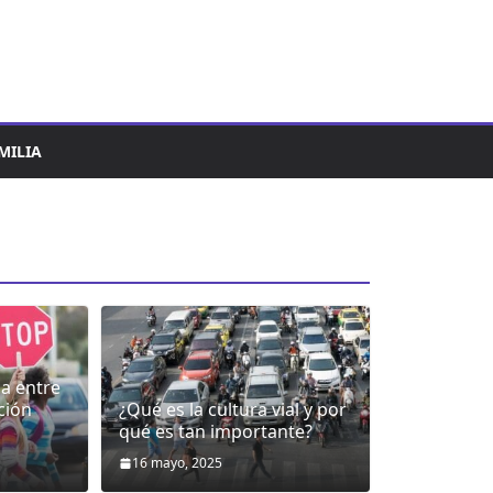
MILIA
ia entre
ción
¿Qué es la cultura vial y por
qué es tan importante?
16 mayo, 2025