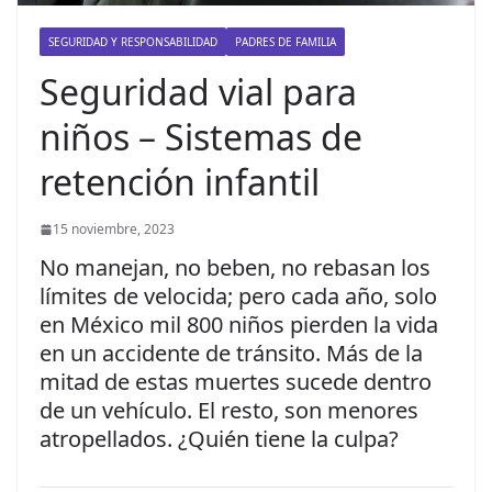
r
SEGURIDAD Y RESPONSABILIDAD
PADRES DE FAMILIA
i
d
Seguridad vial para
a
niños – Sistemas de
d
retención infantil
V
i
15 noviembre, 2023
a
l
No manejan, no beben, no rebasan los
límites de velocida; pero cada año, solo
p
en México mil 800 niños pierden la vida
a
en un accidente de tránsito. Más de la
r
mitad de estas muertes sucede dentro
a
de un vehículo. El resto, son menores
t
atropellados. ¿Quién tiene la culpa?
o
d