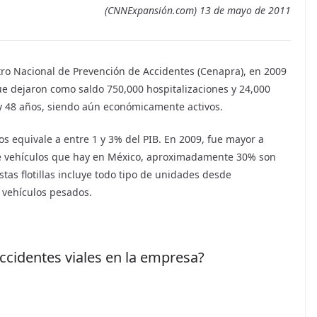
o
(CNNExpansión.com) 13 de mayo de 2011
s
tro Nacional de Prevención de Accidentes (Cenapra), en 2009
que dejaron como saldo 750,000 hospitalizaciones y 24,000
5 y 48 años, siendo aún económicamente activos.
dos equivale a entre 1 y 3% del PIB. En 2009, fue mayor a
 de vehículos que hay en México, aproximadamente 30% son
 Estas flotillas incluye todo tipo de unidades desde
 vehículos pesados.
accidentes viales en la empresa?