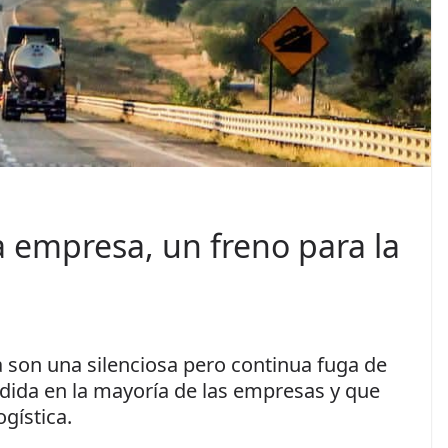
r
i
d
a
d
V
i
a
a empresa, un freno para la
l
p
a
r
a
a son una silenciosa pero continua fuga de
t
dida en la mayoría de las empresas y que
o
gística.
d