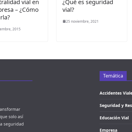
tralidad vial en
¿Qué es seguridad
presa – ¿Cómo
vial?
rla?
25 noviembre, 2021
iembre, 2015
Temática
Accidentes Vial
Seguridad y Re
ransformar
rque solo así
Educación Vial
ra seguridad
Empresa